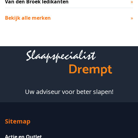
Van den Broek ledikanten
»
Bekijk alle merken
»
Footer
Uw adviseur voor beter slapen!
Sitemap
Actie en Outlet