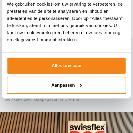
We gebruiken cookies om uw ervaring te verbeteren, de
wij een scala aan
dekbedden
en
hoofdkussens
prestaties van de site te analyseren en inhoud en
die uw slaapervaring compleet maken. Bezoek
advertenties te personaliseren. Door op "Alles toestaan"
onze showroom en vind het ideale bed dat aan
te klikken, stemt u in met ons gebruik van cookies. U
al uw wensen voldoet. Uw droombed wacht op
kunt uw cookievoorkeuren beheren of uw toestemming
u bij Slaapspecialist Drempt.
op elk gewenst moment intrekken.
Alles toestaan
Fantastisch hoe alles werkt
Aanpassen
Swissflex over Slaapspecialist Drempt