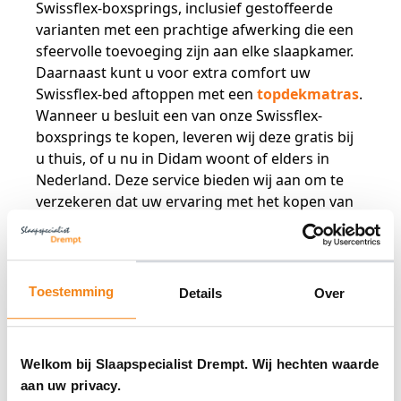
Swissflex-boxsprings, inclusief gestoffeerde
varianten met een prachtige afwerking die een
sfeervolle toevoeging zijn aan elke slaapkamer.
Daarnaast kunt u voor extra comfort uw
Swissflex-bed aftoppen met een
topdekmatras
.
Wanneer u besluit een van onze Swissflex-
boxsprings te kopen, leveren wij deze gratis bij
u thuis, of u nu in Didam woont of elders in
Nederland. Deze service bieden wij aan om te
verzekeren dat uw ervaring met het kopen van
een Swissflex-boxspring zo comfortabel en
zorgeloos mogelijk is.
Koop uw ideale bed bij ons
Kies voor een Swissflex-bed uit ons assortiment
Toestemming
Details
Over
en ervaar de perfecte combinatie van comfort
en stijl. Onze specialisten staan klaar om u van
deskundig advies te voorzien, zodat u de juiste
Welkom bij Slaapspecialist Drempt. Wij hechten waarde
keuze maakt voordat u overgaat tot het kopen
aan uw privacy.
van een Swissflex-boxspring. Daarnaast bieden