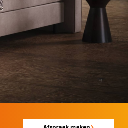
Afspraak maken
❯