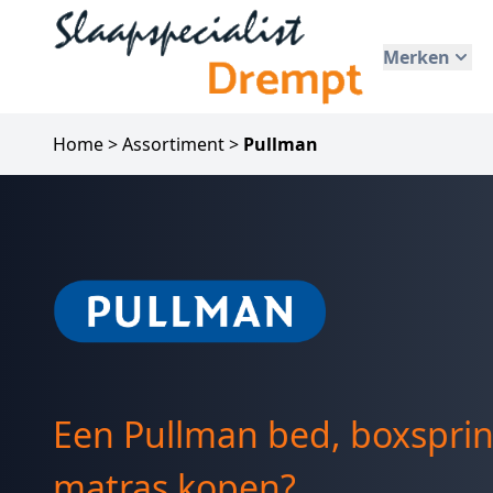
Merken
Home
>
Assortiment
>
Pullman
Een Pullman bed, boxsprin
matras kopen?