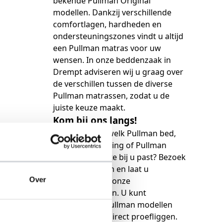
bekende Pullman Original
modellen. Dankzij verschillende
comfortlagen, hardheden en
ondersteuningszones vindt u altijd
een Pullman matras voor uw
wensen. In onze beddenzaak in
Drempt adviseren wij u graag over
de verschillen tussen de diverse
Pullman matrassen, zodat u de
juiste keuze maakt.
Kom bij ons langs!
Wilt u ervaren welk Pullman bed,
Pullman boxspring of Pullman
matras het beste bij u past? Bezoek
onze showroom en laat u
Over
adviseren door onze
slaapspecialisten. U kunt
verschillende Pullman modellen
vergelijken en direct proefliggen.