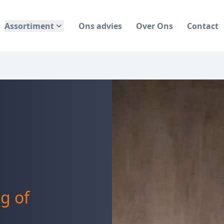
Assortiment
Ons advies
Over Ons
Contact
g of