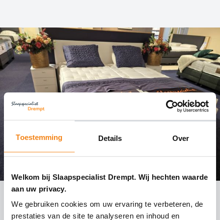
Toestemming
Details
Over
Welkom bij Slaapspecialist Drempt. Wij hechten waarde
aan uw privacy.
We gebruiken cookies om uw ervaring te verbeteren, de
Nu € 1.675,- Showmodel Ledikant
prestaties van de site te analyseren en inhoud en