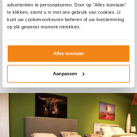
advertenties te personaliseren. Door op "Alles toestaan"
Claudia gestoffeerd 180 x 210
te klikken, stemt u in met ons gebruik van cookies. U
kunt uw cookievoorkeuren beheren of uw toestemming
op elk gewenst moment intrekken.
Showmodel Ledikant Claudia gestoffeerd 180 x 210
❯
Incl. 2 x Hocker met verborgen inductie oplader voor
mobiele apparatuur
Excl. lattenbodem
Alles toestaan
Excl. Matrassen
Showmodelprijs = Afhaalprijs
Aanpassen