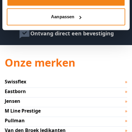
Plan 24/7 een afspraak in
Aanpassen
Ontvang direct een bevestiging
Onze merken
Swissflex
»
Eastborn
»
Jensen
»
M Line Prestige
»
Pullman
»
Van den Broek ledikanten
»