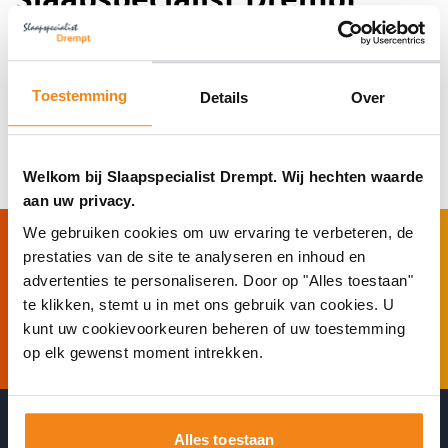
Toestemming
Details
Over
Snel een
Gemakkelijk
Comfortabel
extra
opbergen
in gebruik
slaapplek
Welkom bij Slaapspecialist Drempt. Wij hechten waarde
aan uw privacy.
We gebruiken cookies om uw ervaring te verbeteren, de
prestaties van de site te analyseren en inhoud en
Maak direct online een afspraak!
advertenties te personaliseren. Door op "Alles toestaan"
te klikken, stemt u in met ons gebruik van cookies. U
Afspraak maken
❯
kunt uw cookievoorkeuren beheren of uw toestemming
op elk gewenst moment intrekken.
Alles toestaan
Wacht niet onnodig in de winkel