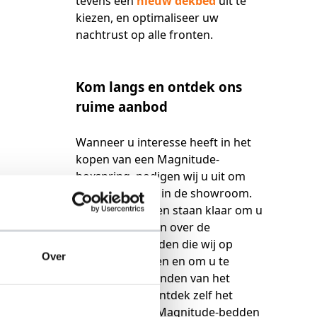
tevens een
nieuw dekbed
uit te
kiezen, en optimaliseer uw
nachtrust op alle fronten.
Kom langs en ontdek ons
ruime aanbod
Wanneer u interesse heeft in het
kopen van een Magnitude-
boxspring, nodigen wij u uit om
langs te komen in de showroom.
Onze specialisten staan klaar om u
meer te vertellen over de
Magnitude-bedden die wij op
Over
voorraad hebben en om u te
helpen bij het vinden van het
perfecte bed. Ontdek zelf het
verschil dat de Magnitude-bedden