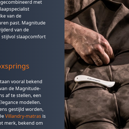
s, gecombineerd met
laapspecialist
lke van de
uren past. Magnitude
ijderd van de
stijlvol slaapcomfort
oxsprings
staan vooral bekend
 van de Magnitude-
s af te stellen, een
 Elegance modellen.
ns gestijld worden,
 De
Villandry-matras
is
het merk, bekend om