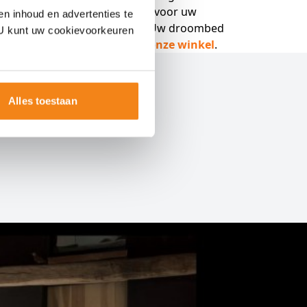
kunnen maken voor uw
en inhoud en advertenties te
slaapcomfort. Uw droombed
. U kunt uw cookievoorkeuren
wacht op u bij
onze winkel
.
Alles toestaan