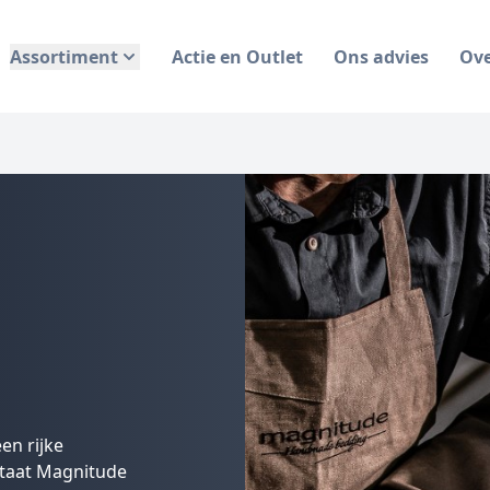
Assortiment
Actie en Outlet
Ons advies
Ov
en rijke
staat Magnitude