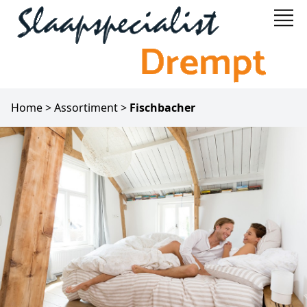
Home
>
Assortiment
>
Fischbacher