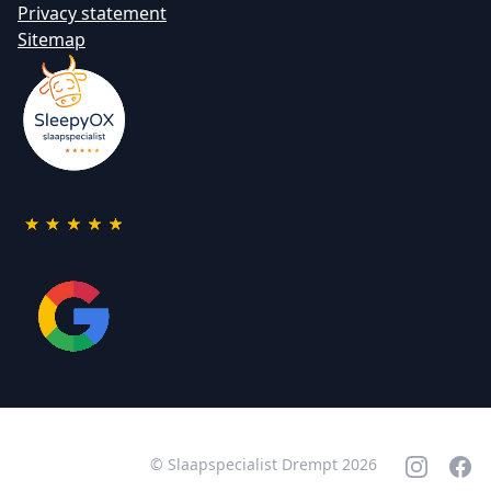
Privacy statement
Sitemap
© Slaapspecialist Drempt 2026
Instagram
Face