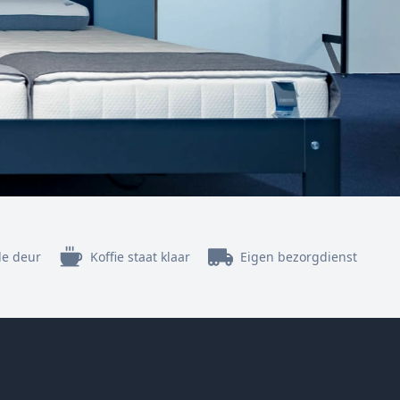
de deur
Koffie staat klaar
Eigen bezorgdienst