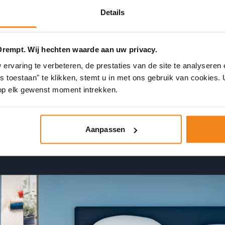
Details
n afspraak!
Drempt. Wij hechten waarde aan uw privacy.
rvaring te verbeteren, de prestaties van de site te analyseren 
es toestaan" te klikken, stemt u in met ons gebruik van cookies
op elk gewenst moment intrekken.
Aanpassen
Plan 24/7 een afspraak in