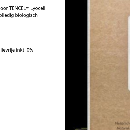
door TENCEL™ Lyocell
lledig biologisch
ievrije inkt, 0%