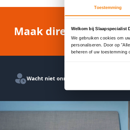
Toestemming
Maak direct online ee
Welkom bij Slaapspecialist 
We gebruiken cookies om uw e
personaliseren. Door op "All
beheren of uw toestemming 
Wacht niet onnodig in de winkel