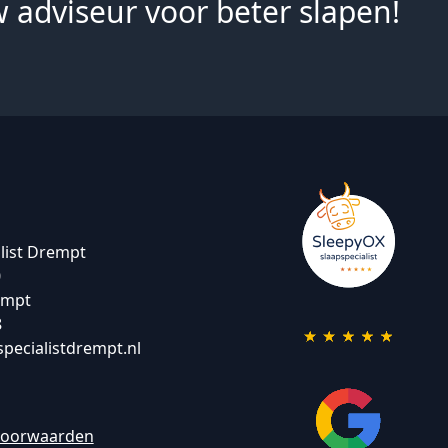
 adviseur voor beter slapen!
list Drempt
0
empt
8
pecialistdrempt.nl
voorwaarden