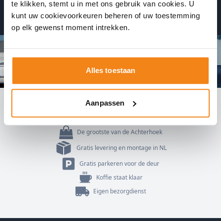
te klikken, stemt u in met ons gebruik van cookies. U
kunt uw cookievoorkeuren beheren of uw toestemming
Ontvang direct een bevestiging
op elk gewenst moment intrekken.
Alles toestaan
Aanpassen
3.500 m²
De grootste van de Achterhoek
Gratis levering en montage in NL
Gratis parkeren voor de deur
Koffie staat klaar
Eigen bezorgdienst