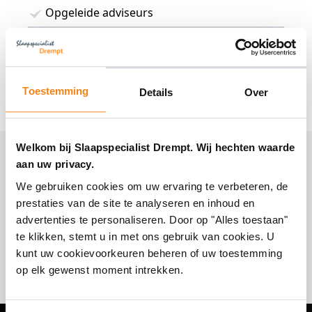
Opgeleide adviseurs
Montageteam
Kwaliteit vergelijken
Toestemming
Details
Over
Mogelijkheden om kamer compleet te
maken
Welkom bij Slaapspecialist Drempt. Wij hechten waarde
aan uw privacy.
We gebruiken cookies om uw ervaring te verbeteren, de
prestaties van de site te analyseren en inhoud en
advertenties te personaliseren. Door op "Alles toestaan"
Wat een fijne dons zeg.
te klikken, stemt u in met ons gebruik van cookies. U
kunt uw cookievoorkeuren beheren of uw toestemming
op elk gewenst moment intrekken.
Hans Kruchen over Slaapspecialist Drempt