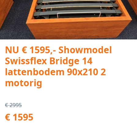
NU € 1595,- Showmodel
Swissflex Bridge 14
lattenbodem 90x210 2
motorig
€ 2995
€ 1595