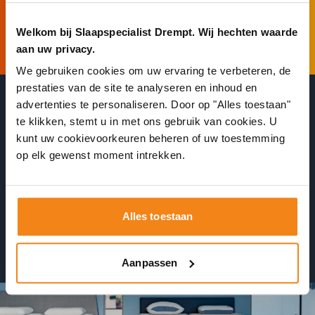
Afspraak maken
❯
Welkom bij Slaapspecialist Drempt. Wij hechten waarde
aan uw privacy.
We gebruiken cookies om uw ervaring te verbeteren, de
prestaties van de site te analyseren en inhoud en
advertenties te personaliseren. Door op "Alles toestaan"
te klikken, stemt u in met ons gebruik van cookies. U
Wacht niet onnodig in de winkel
kunt uw cookievoorkeuren beheren of uw toestemming
op elk gewenst moment intrekken.
Plan 24/7 een afspraak in
Alles toestaan
Ontvang direct een bevestiging
Aanpassen