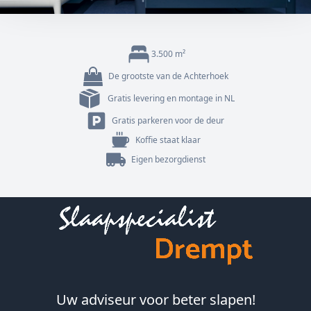
3.500 m²
De grootste van de Achterhoek
Gratis levering en montage in NL
Gratis parkeren voor de deur
Koffie staat klaar
Eigen bezorgdienst
Footer
Uw adviseur voor beter slapen!