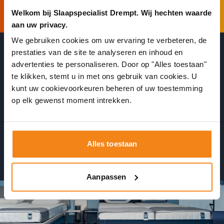
Welkom bij Slaapspecialist Drempt. Wij hechten waarde
aan uw privacy.
We gebruiken cookies om uw ervaring te verbeteren, de
prestaties van de site te analyseren en inhoud en
advertenties te personaliseren. Door op "Alles toestaan"
te klikken, stemt u in met ons gebruik van cookies. U
Wacht niet onnodig in de winkel
kunt uw cookievoorkeuren beheren of uw toestemming
op elk gewenst moment intrekken.
Plan 24/7 een afspraak in
Alles toestaan
Ontvang direct een bevestiging
Aanpassen