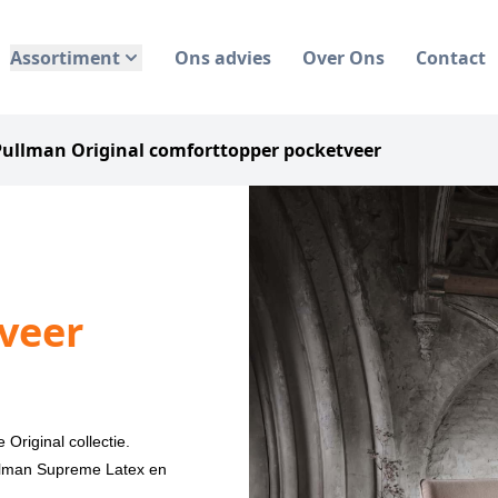
Assortiment
Ons advies
Over Ons
Contact
Pullman Original comforttopper pocketveer
veer
Original collectie.
ullman Supreme Latex en