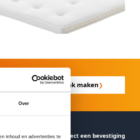
Afspraak maken
❯
Over
Ontvang direct een bevestiging
en inhoud en advertenties te