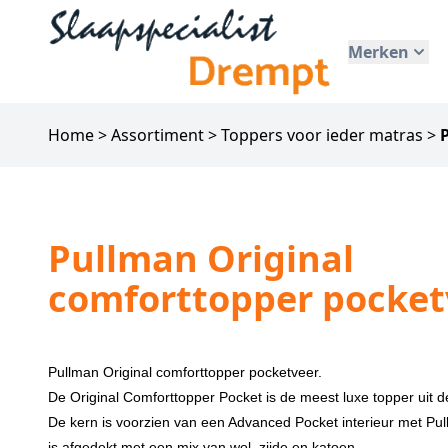
Merken
Home
>
Assortiment
>
Toppers voor ieder matras
>
Pullman Original
comforttopper pocket
Pullman Original comforttopper pocketveer.
De Original Comforttopper Pocket is de meest luxe topper uit de 
De kern is voorzien van een Advanced Pocket interieur met P
is afgedekt met een mix van wol, zijde en katoen.