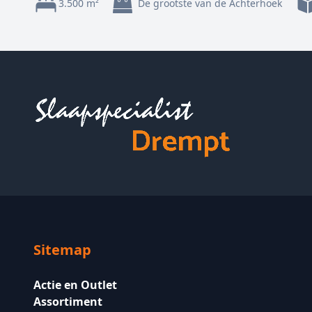
3.500 m²
De grootste van de Achterhoek
Footer
Sitemap
Actie en Outlet
Assortiment