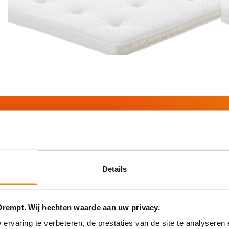
n afspraak!
Details
Drempt. Wij hechten waarde aan uw privacy.
Plan 24/7 een afspraak in
rvaring te verbeteren, de prestaties van de site te analyseren 