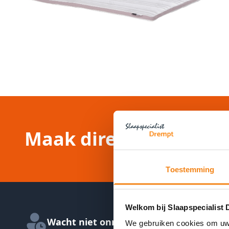
Maak direct online ee
Toestemming
Welkom bij Slaapspecialist 
Wacht niet onnodig in de winkel
We gebruiken cookies om uw e