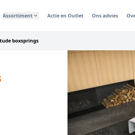
Assortiment
Actie en Outlet
Ons advies
Ov
tude boxsprings
s