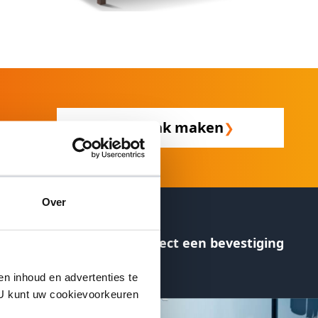
Afspraak maken
❯
Over
Ontvang direct een bevestiging
en inhoud en advertenties te
. U kunt uw cookievoorkeuren