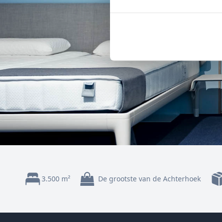
3.500 m²
De grootste van de Achterhoek
Footer