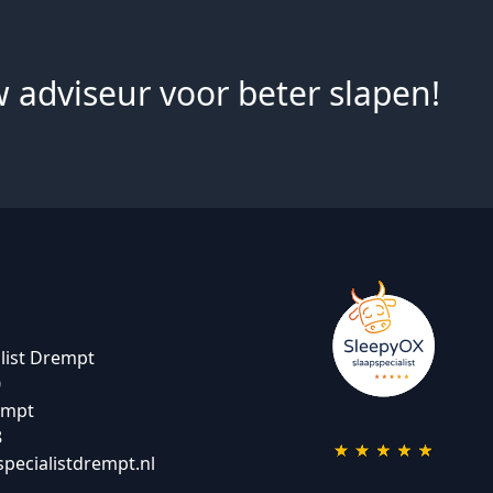
 adviseur voor beter slapen!
list Drempt
0
empt
8
pecialistdrempt.nl