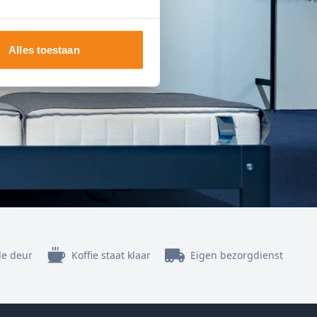
Alles toestaan
de deur
Koffie staat klaar
Eigen bezorgdienst