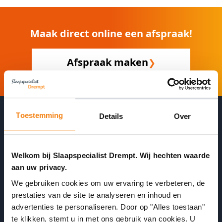
Maak direct online een afspraak!
Afspraak maken
❯
Toestemming
Details
Over
Wacht niet onnodig in de winkel
Welkom bij Slaapspecialist Drempt. Wij hechten waarde
aan uw privacy.
Plan 24/7 een afspraak in
We gebruiken cookies om uw ervaring te verbeteren, de
prestaties van de site te analyseren en inhoud en
advertenties te personaliseren. Door op "Alles toestaan"
te klikken, stemt u in met ons gebruik van cookies. U