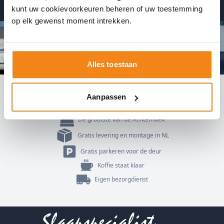
Ontvang direct een bevestiging
kunt uw cookievoorkeuren beheren of uw toestemming
op elk gewenst moment intrekken.
Alles toestaan
Aanpassen
3.500 m²
De grootste van de Achterhoek
Gratis levering en montage in NL
Gratis parkeren voor de deur
Koffie staat klaar
Eigen bezorgdienst
Footer