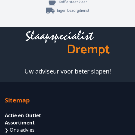
Koffie staat klaar
Eigen bezorgdienst
Footer
Uw adviseur voor beter slapen!
Sitemap
Actie en Outlet
Assortiment
Ons advies
❯